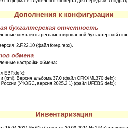
91 в формате служебного конверта для передачи в подраз
Дополнения к конфигурации
ая бухгалтерская отчетность
ленные комплекты регламентированной бухгалтерской отче
рсия 2.F.22.10 (файл forep.repx).
тов обмена
ленные настройки обмена:
л EBP.defx);
и (xml). Версия альбома 37.0 (файл OFKXML370.defx);
России (УФЭБС, версия 2025.2.1) (файл UFEBS.defx);
Инвентаризация
т 15.04.2021 № 61н (в ред. от 30.09.2024 № 144н) утверж