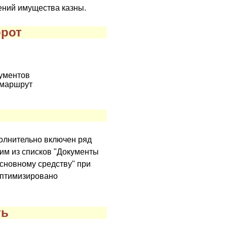
ений имущества казны.
орот
ументов
 маршрут
олнительно включен ряд
ним из списков "Документы
основному средству" при
Оптимизировано
ть