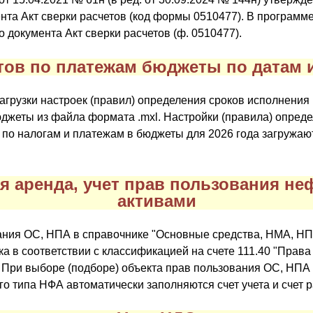
нта Акт сверки расчетов (код формы 0510477). В программ
документа Акт сверки расчетов (ф. 0510477).
етов по платежам бюджеты по датам 
агрузки настроек (правил) определения сроков исполнения
юджеты из файла формата .mxl. Настройки (правила) опред
 по налогам и платежам в бюджеты для 2026 года загружаю
я аренда, учет прав пользования н
активами
ания ОС, НПА в справочнике "Основные средства, НМА, Н
ка в соответствии с классификацией на счете 111.40 "Прав
При выборе (подборе) объекта прав пользования ОС, НПА в
о типа НФА автоматически заполняются счет учета и счет р