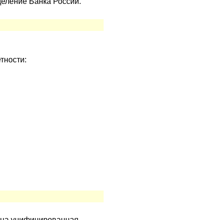
деление Банка России.
тности:
дена унифицированная