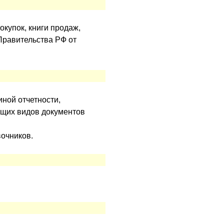
купок, книги продаж,
Правительства РФ от
иной отчетности,
ющих видов документов
вочников.