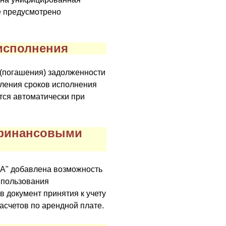
е предусмотрено
исполнения
 (погашения) задолженности
еления сроков исполнения
тся автоматически при
ефинансовыми
ПА" добавлена возможность
а пользования
 документ принятия к учету
асчетов по арендной плате.