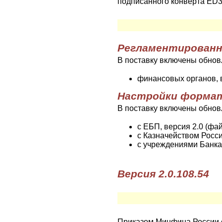
подписанного конверта ED3
Регламентированн
В поставку включены обнов
финансовых органов, ве
Настройки форма
В поставку включены обнов
с ЕБП, версия 2.0 (фай
с Казначейством Росси
с учреждениями Банка 
Версия 2.0.108.54
Приказом Минфина России о