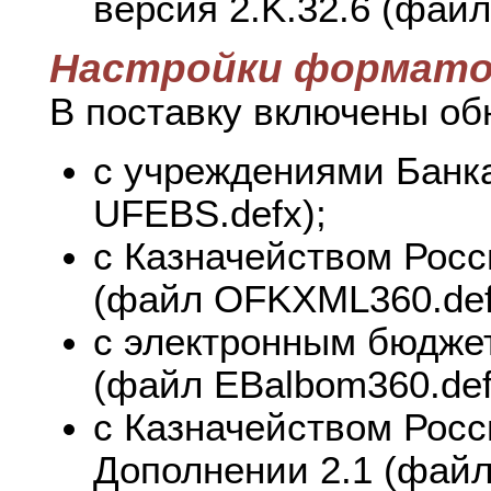
версия 2.K.32.6 (файл 
Настройки формато
В поставку включены об
с учреждениями Банк
UFEBS.defx);
с Казначейством Росс
(файл OFKXML360.def
с электронным бюджет
(файл EBalbom360.def
с Казначейством Росс
Дополнении 2.1 (файл