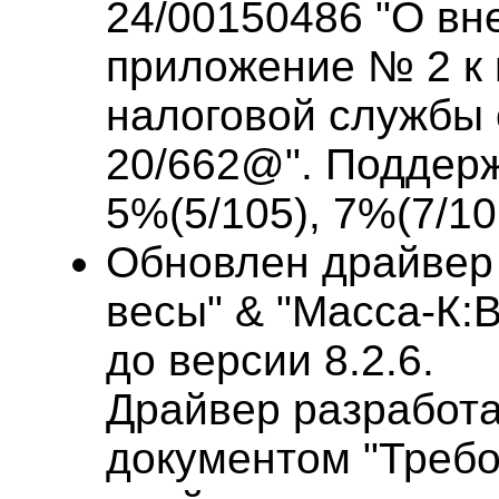
24/00150486 "О вн
приложение № 2 к
налоговой службы 
20/662@". Поддер
5%(5/105), 7%(7/10
Обновлен драйвер
весы" & "Масса-К:В
до версии 8.2.6.
Драйвер разработа
документом "Требо