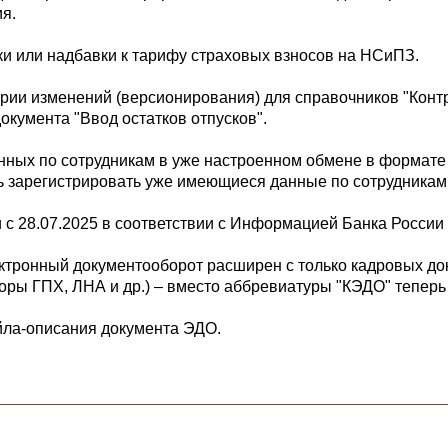
я.
ки или надбавки к тарифу страховых взносов на НСиПЗ.
рии изменений (версионирования) для справочников "Контр
окумента "Ввод остатков отпусков".
ных по сотрудникам в уже настроенном обмене в формате E
 зарегистрировать уже имеющиеся данные по сотрудникам
с 28.07.2025 в соответствии с Информацией Банка России о
ектронный документооборот расширен с только кадровых док
оры ГПХ, ЛНА и др.) – вместо аббревиатуры "КЭДО" теперь
йла-описания документа ЭДО.