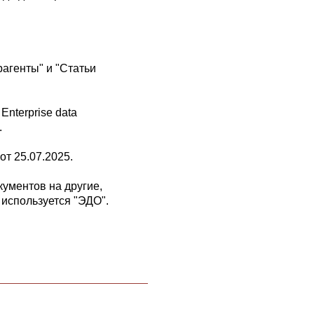
агенты" и "Статьи
nterprise data
.
т 25.07.2025.
ументов на другие,
 используется "ЭДО".