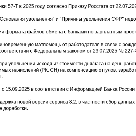
и 57-Т в 2025 году, согласно Приказу Росстата от 22.07.20
"Основания увольнения" и "Причины увольнения СФР" нед
и формата файлов обмена с банками по зарплатным проек
иновременную матпомощь от работодателя в связи с рожден
 в соответствии с Федеральным законом от 23.07.2025 № 227-
при увольнении исходя из стоимости дня/часа на день рабо
имых начислений (РК, СН) на компенсацию отгулов, зараб
ы.
с 15.09.2025 в соответствии с Информацией Банка России о
держка новой версии сервиса 8.2, в частности сбор данны
е доработки.