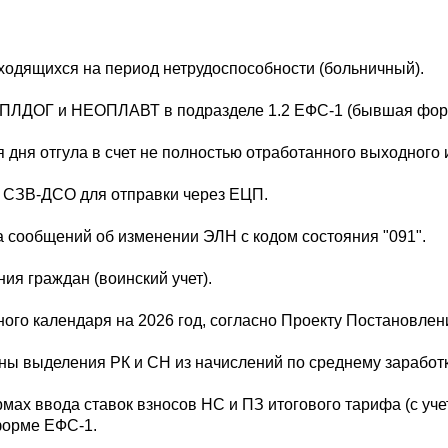
иходящихся на период нетрудоспособности (больничный).
ОПЛДОГ и НЕОПЛАВТ в подразделе 1.2 ЕФС-1 (бывшая фо
дня отгула в счет не полностью отработанного выходного 
 СЗВ-ДСО для отправки через ЕЦП.
 сообщений об изменении ЭЛН с кодом состояния "091".
ия граждан (воинский учет).
ого календаря на 2026 год, согласно Проекту Постановлен
ы выделения РК и СН из начислений по среднему заработк
мах ввода ставок взносов НС и ПЗ итогового тарифа (с уче
форме ЕФС-1.