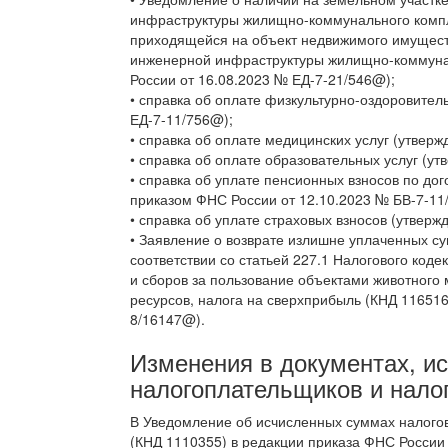
инфраструктуры жилищно-коммунального компле
приходящейся на объект недвижимого имуществ
инженерной инфраструктуры жилищно-коммунал
России от 16.08.2023 № ЕД-7-21/546@);
• справка об оплате физкультурно-оздоровител
ЕД-7-11/756@);
• справка об оплате медицинских услуг (утвер
• справка об оплате образовательных услуг (у
• справка об уплате пенсионных взносов по до
приказом ФНС России от 12.10.2023 № БВ-7-11
• справка об уплате страховых взносов (утвер
• Заявление о возврате излишне уплаченных су
соответствии со статьей 227.1 Налогового код
и сборов за пользование объектами животного 
ресурсов, налога на сверхприбыль (КНД 11651
8/16147@).
Изменения в документах, и
налогоплательщиков и нало
В Уведомление об исчисленных суммах налогов
(КНД 1110355) в редакции приказа ФНС России