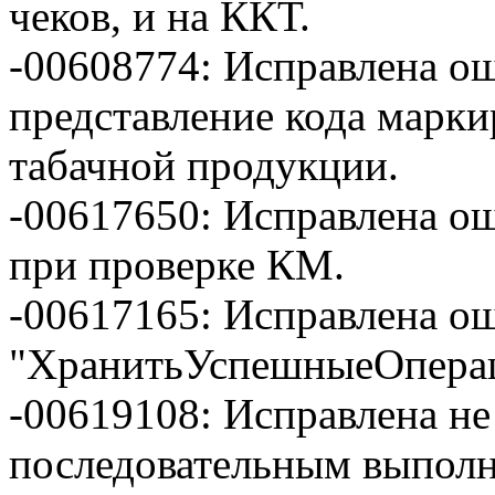
чеков, и на ККТ.
-00608774: Исправлена о
представление кода марк
табачной продукции.
-00617650: Исправлена о
при проверке КМ.
-00617165: Исправлена о
"ХранитьУспешныеОперац
-00619108: Исправлена не
последовательным выполн