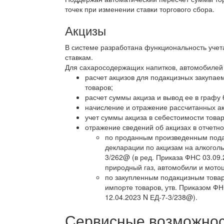
точек при изменении ставки торгового сбора.
Акцизы
В системе разработана функциональность учет
ставкам.
Для сахаросодержащих напитков, автомобилей
расчет акцизов для подакцизных закупае
товаров;
расчет суммы акциза и вывод ее в графу
начисление и отражение рассчитанных ак
учет суммы акциза в себестоимости товар
отражение сведений об акцизах в отчетно
по проданным произведенным пода
декларации по акцизам на алкоголь
3/262@ (в ред. Приказа ФНС 03.09
природный газ, автомобили и мотоц
по закупленным подакцизным товар
импорте товаров, утв. Приказом ФН
12.04.2023 N ЕД-7-3/238@).
Сервисные возможност